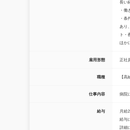
長い
・働
・条
あり
ト・
ほか
雇用形態
正社
職種
【高
仕事内容
病院
給与
月給23
給与
詳細