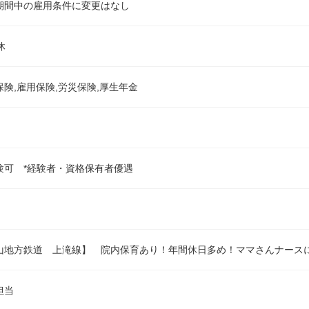
期間中の雇用条件に変更はなし
休
保険,雇用保険,労災保険,厚生年金
験可 *経験者・資格保有者優遇
山地方鉄道 上滝線】 院内保育あり！年間休日多め！ママさんナース
担当