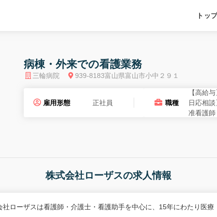
トッ
病棟・外来での看護業務
三輪病院
939-8183富山県富山市小中２９１
【高給与
雇用形態
正社員
職種
日応相談
准看護師
株式会社ローザスの求人情報
会社ローザスは看護師・介護士・看護助手を中心に、15年にわたり医療