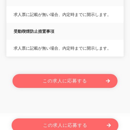
求人票に記載が無い場合、内定時までに開示します。
受動喫煙防止措置事項
求人票に記載が無い場合、内定時までに開示します。
この求人に応募する
Powered By JOBOLE.
この求人に応募する