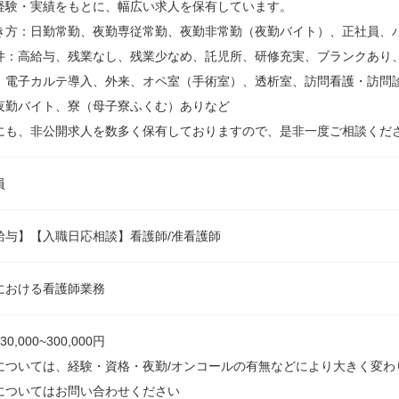
経験・実績をもとに、幅広い求人を保有しています。
き方：日勤常勤、夜勤専従常勤、夜勤非常勤（夜勤バイト）、正社員、
件：高給与、残業なし、残業少なめ、託児所、研修充実、ブランクあり
、電子カルテ導入、外来、オペ室（手術室）、透析室、訪問看護・訪問
夜勤バイト、寮（母子寮ふくむ）ありなど
にも、非公開求人を数多く保有しておりますので、是非一度ご相談くだ
員
給与】【入職日応相談】看護師/准看護師
における看護師業務
0,000~300,000円
については、経験・資格・夜勤/オンコールの有無などにより大きく変わ
についてはお問い合わせください