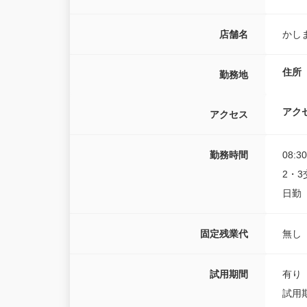
店舗名
かし
住所
勤務地
アク
アクセス
勤務時間
08:3
2・3
日勤 
固定残業代
無し
試用期間
有り
試用