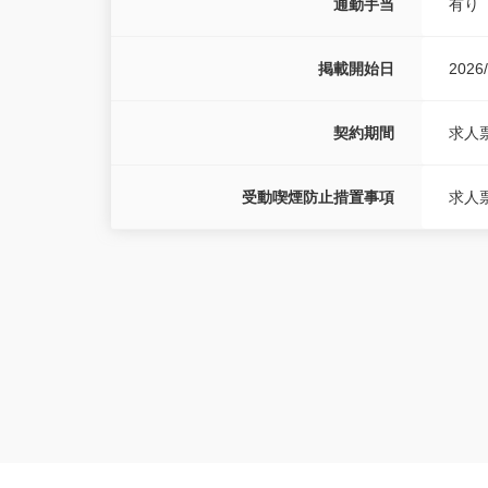
通勤手当
有り
掲載開始日
2026/
契約期間
求人
受動喫煙防止措置事項
求人