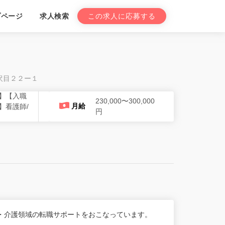
プページ
求人検索
この求人に応募する
中沢目２２ー１
】【入職
230,000〜300,000
月給
】看護師/
円
・介護領域の転職サポートをおこなっています。