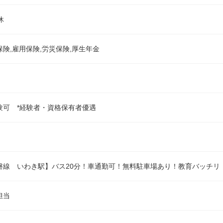
休
保険,雇用保険,労災保険,厚生年金
験可 *経験者・資格保有者優遇
磐線 いわき駅】バス20分！車通勤可！無料駐車場あり！教育バッチリ
担当