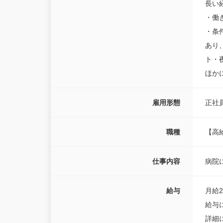
長い
・働
・条
あり
ト・
ほか
雇用形態
正社
職種
【高
仕事内容
病院
給与
月給23
給与
詳細