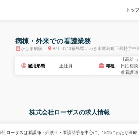
トッ
病棟・外来での看護業務
かしま病院
971-8143福島県いわき市鹿島町下蔵持字
【高給与
雇用形態
正社員
職種
日応相談
准看護師
株式会社ローザスの求人情報
会社ローザスは看護師・介護士・看護助手を中心に、15年にわたり医療