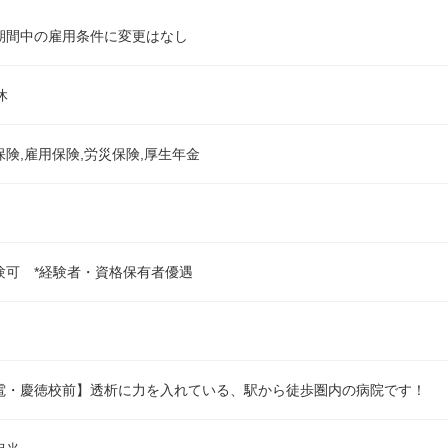
期間中の雇用条件に変更はなし
休
保険,雇用保険,労災保険,厚生年金
験可 *経験者・資格保有者優遇
電・慶徳校前】透析に力を入れている、駅から徒歩圏内の病院です！