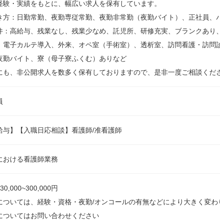
経験・実績をもとに、幅広い求人を保有しています。
き方：日勤常勤、夜勤専従常勤、夜勤非常勤（夜勤バイト）、正社員、
件：高給与、残業なし、残業少なめ、託児所、研修充実、ブランクあり
、電子カルテ導入、外来、オペ室（手術室）、透析室、訪問看護・訪問
夜勤バイト、寮（母子寮ふくむ）ありなど
にも、非公開求人を数多く保有しておりますので、是非一度ご相談くだ
員
給与】【入職日応相談】看護師/准看護師
における看護師業務
0,000~300,000円
については、経験・資格・夜勤/オンコールの有無などにより大きく変わ
についてはお問い合わせください