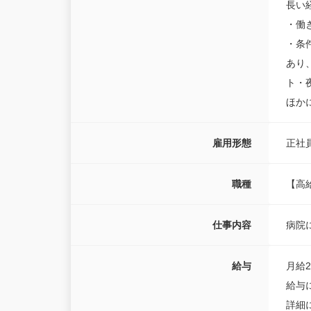
長い
・働
・条
あり
ト・
ほか
雇用形態
正社
職種
【高
仕事内容
病院
給与
月給23
給与
詳細