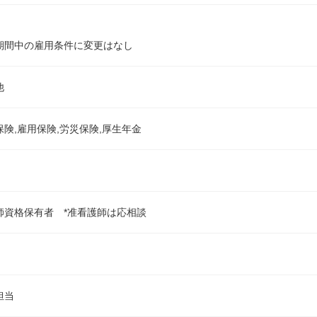
期間中の雇用条件に変更はなし
他
保険,雇用保険,労災保険,厚生年金
師資格保有者 *准看護師は応相談
担当