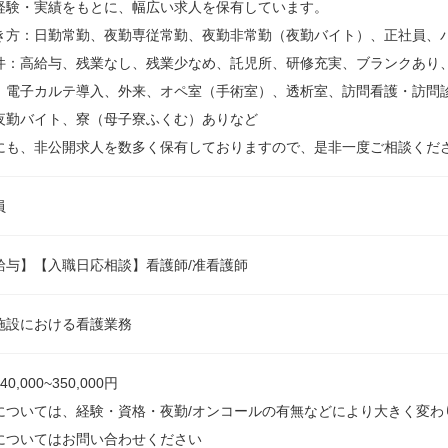
経験・実績をもとに、幅広い求人を保有しています。
き方：日勤常勤、夜勤専従常勤、夜勤非常勤（夜勤バイト）、正社員、
件：高給与、残業なし、残業少なめ、託児所、研修充実、ブランクあり
、電子カルテ導入、外来、オペ室（手術室）、透析室、訪問看護・訪問
夜勤バイト、寮（母子寮ふくむ）ありなど
にも、非公開求人を数多く保有しておりますので、是非一度ご相談くだ
員
給与】【入職日応相談】看護師/准看護師
施設における看護業務
0,000~350,000円
については、経験・資格・夜勤/オンコールの有無などにより大きく変わ
についてはお問い合わせください