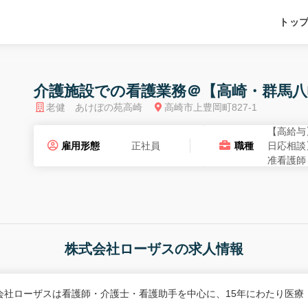
トッ
介護施設での看護業務＠【高崎・群馬八
老健 あけぼの苑高崎
高崎市上豊岡町827-1
【高給与
雇用形態
正社員
職種
日応相談
准看護師
株式会社ローザスの求人情報
会社ローザスは看護師・介護士・看護助手を中心に、15年にわたり医療