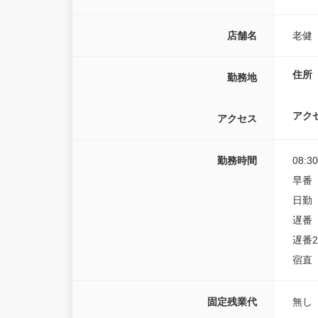
店舗名
老健
住所
勤務地
アク
アクセス
勤務時間
08:3
早番 
日勤 
遅番 
遅番2
宿直 
固定残業代
無し