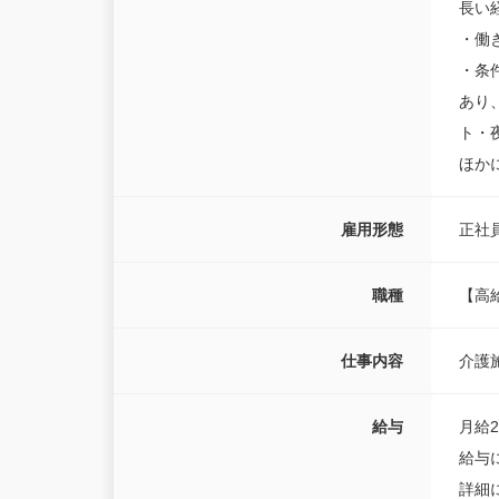
長い
・働
・条
あり
ト・
ほか
雇用形態
正社
職種
【高
仕事内容
介護
給与
月給24
給与
詳細