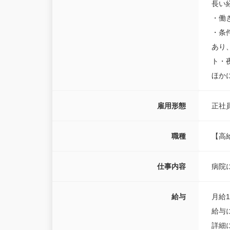
長い
・働
・条
あり
ト・
ほか
雇用形態
正社
職種
【高
仕事内容
病院
給与
月給19
給与
詳細