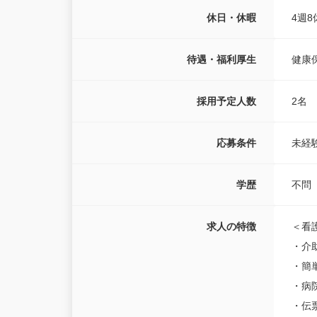
休日・休暇
4週8
待遇・福利厚生
健康
採用予定人数
2名
応募条件
未経
学歴
不問
求人の特徴
＜看
・介
・簡
・病
・伝