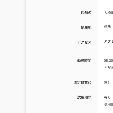
店舗名
大橋
住所
勤務地
アク
アクセス
勤務時間
08:3
＊配属
固定残業代
無し
試用期間
有り
試用