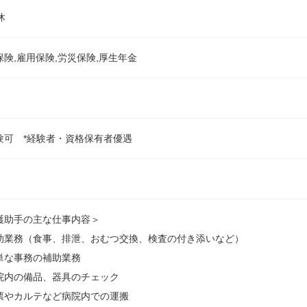
休
保険,雇用保険,労災保険,厚生年金
験可 *経験者・資格保有者優遇
護助手の主な仕事内容＞
助業務（食事、排泄、おむつ交換、検査の付き添いなど）
単な事務の補助業務
院内の備品、器具のチェック
票やカルテなど病院内での運搬