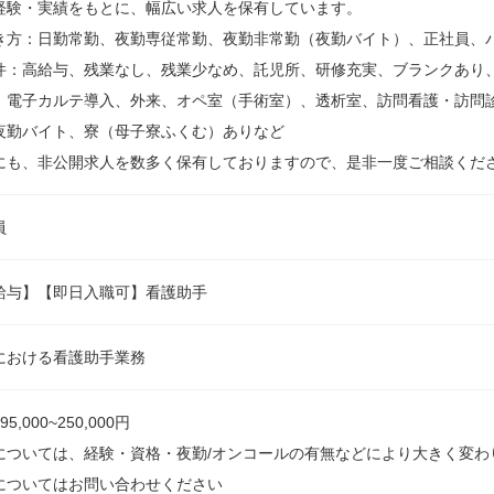
経験・実績をもとに、幅広い求人を保有しています。
き方：日勤常勤、夜勤専従常勤、夜勤非常勤（夜勤バイト）、正社員、
件：高給与、残業なし、残業少なめ、託児所、研修充実、ブランクあり
、電子カルテ導入、外来、オペ室（手術室）、透析室、訪問看護・訪問
夜勤バイト、寮（母子寮ふくむ）ありなど
にも、非公開求人を数多く保有しておりますので、是非一度ご相談くだ
員
給与】【即日入職可】看護助手
における看護助手業務
5,000~250,000円
については、経験・資格・夜勤/オンコールの有無などにより大きく変わ
についてはお問い合わせください