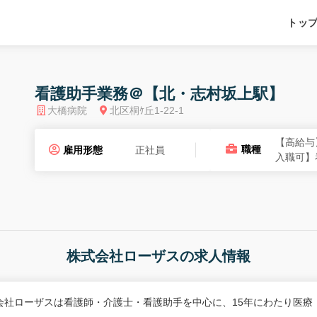
トッ
看護助手業務＠【北・志村坂上駅】
大橋病院
北区桐ｹ丘1-22-1
【高給与
職種
雇用形態
正社員
入職可】
株式会社ローザスの求人情報
会社ローザスは看護師・介護士・看護助手を中心に、15年にわたり医療